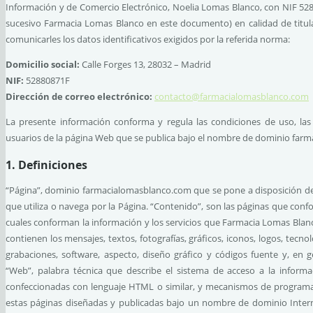
Información y de Comercio Electrónico, Noelia Lomas Blanco, con NIF 5288
sucesivo Farmacia Lomas Blanco en este documento) en calidad de titul
comunicarles los datos identificativos exigidos por la referida norma:
Domicilio social:
Calle Forges 13, 28032 – Madrid
NIF:
52880871F
Dirección de correo electrónico:
contacto@farmacialomasblanco.com
La presente información conforma y regula las condiciones de uso, las 
usuarios de la página Web que se publica bajo el nombre de dominio fa
1. Definiciones
“Página”, dominio farmacialomasblanco.com que se pone a disposición de lo
que utiliza o navega por la Página. “Contenido”, son las páginas que con
cuales conforman la información y los servicios que Farmacia Lomas Blanco
contienen los mensajes, textos, fotografías, gráficos, iconos, logos, tecnol
grabaciones, software, aspecto, diseño gráfico y códigos fuente y, en g
“Web”, palabra técnica que describe el sistema de acceso a la inform
confeccionadas con lenguaje HTML o similar, y mecanismos de programaci
estas páginas diseñadas y publicadas bajo un nombre de dominio Interne